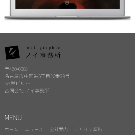
〒460-0008
名古屋市中区栄5丁目26番39号
GS栄ビル3F
合同会社 ノイ事務所
MENU
ホーム
ニュース
会社案内
デザイン業務